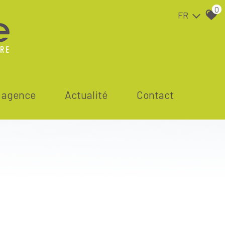
0
FR
e agence
actualité
contact