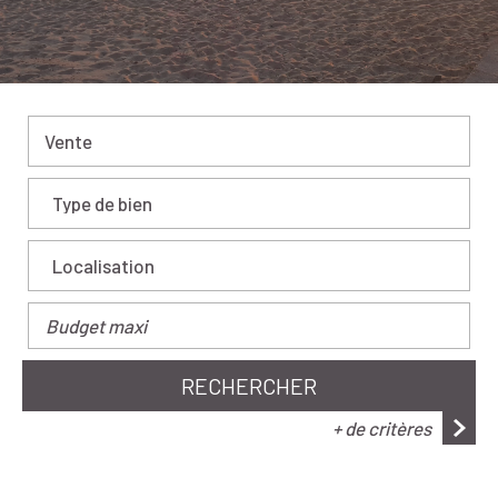
Vente
RECHERCHER
+ de critères
5KM
10KM
25KM