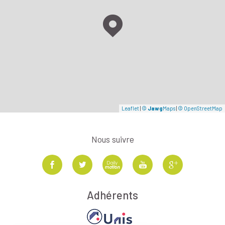
Leaflet
|
©
Jawg
Maps
|
© OpenStreetMap
Nous suivre
Adhérents