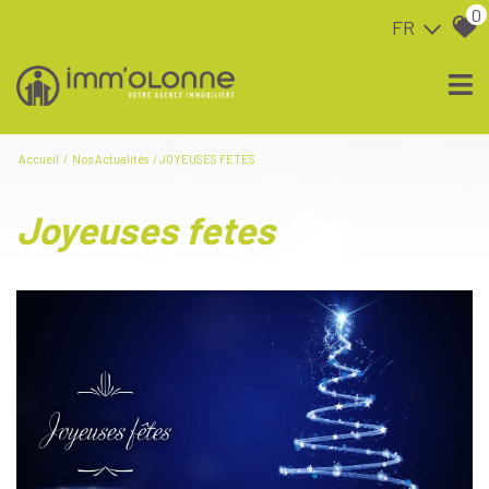
0
FR
Accueil
Nos Actualités
JOYEUSES FETES
joyeuses fetes